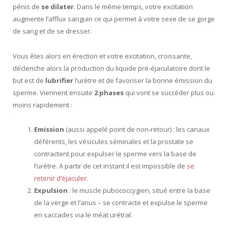
pénis de
se dilater
. Dans le même temps, votre excitation
augmente l’afflux sanguin ce qui permet à votre sexe de se gorge
de sang et de se dresser.
Vous êtes alors en érection et votre excitation, croissante,
déclenche alors la production du liquide pré-éjaculatoire dont le
but est de
lubrifier
l’urètre et de favoriser la bonne émission du
sperme. Viennent ensuite
2 phases
qui vont se succéder plus ou
moins rapidement :
Emission
(aussi appelé point de non-retour) : les canaux
déférents, les vésicules séminales et la prostate se
contractent pour expulser le sperme vers la base de
l’urètre. A partir de cet instant il est impossible de
se
retenir d’éjaculer
.
Expulsion
: le muscle pubococcygien, situé entre la base
de la verge et l’anus – se contracte et expulse le sperme
en saccades via le méat urétral.