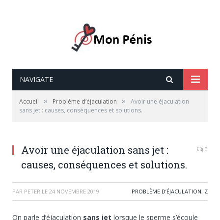
NAVIGATE
»
»
Accueil
Problème d’éjaculation
Avoir une éjaculation
sans jet : causes, conséquences et solutions.
Avoir une éjaculation sans jet :
0
causes, conséquences et solutions.
PAR
PETER
LE
24 NOVEMBRE 2019
PROBLÈME D’ÉJACULATION
,
Z
On parle d’éjaculation
sans jet
lorsque le sperme s’écoule