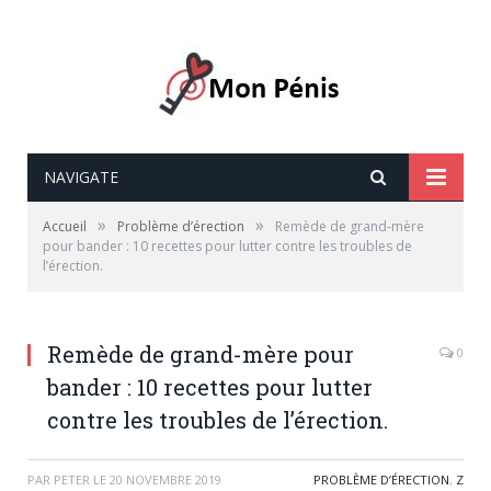
NAVIGATE
»
»
Accueil
Problème d’érection
Remède de grand-mère
pour bander : 10 recettes pour lutter contre les troubles de
l’érection.
Remède de grand-mère pour
0
bander : 10 recettes pour lutter
contre les troubles de l’érection.
PAR
PETER
LE
20 NOVEMBRE 2019
PROBLÈME D’ÉRECTION
,
Z