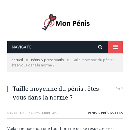
NAVIGATE
»
»
Accueil
Pénis & préservatifs
Taille moyenne du pénis :
êtes-vous dans la norme ?
Taille moyenne du pénis : êtes-
0
vous dans la norme ?
PAR
PETER
LE
14 NOVEMBRE 2019
PÉNIS & PRÉSERVATIFS
Voilà une question que tout homme qui se respecte s’est