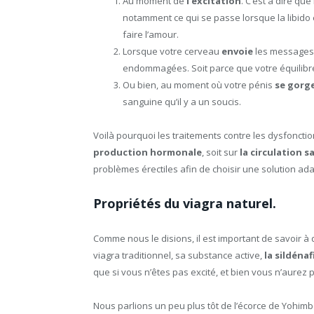
Au moment de
l’excitation
. C’est à dire que
notamment ce qui se passe lorsque la libido
faire l’amour.
Lorsque votre cerveau
envoie
les messages 
endommagées. Soit parce que votre équilibr
Ou bien, au moment où votre pénis
se gorg
sanguine qu’il y a un soucis.
Voilà pourquoi les traitements contre les dysfoncti
production hormonale
, soit sur
la circulation s
problèmes érectiles afin de choisir une solution ad
Propriétés du viagra naturel.
Comme nous le disions, il est important de savoir à
viagra traditionnel, sa substance active,
la sildénaf
que si vous n’êtes pas excité, et bien vous n’aurez p
Nous parlions un peu plus tôt de l’écorce de Yohimb