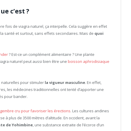
ue c’est ?
e fois de viagra naturel, ça interpelle. Cela suggère en effet
r la santé et surtout, sans effets secondaires. Mais de
quoi
nder
? Est-ce un complément alimentaire ? Une plante
 viagra naturel peut aussi bien être une
boisson aphrodisiaque
s naturelles pour stimuler
la vigueur masculine
. En effet,
ures, les médecines traditionnelles ont tenté d’apporter une
és pour bander.
ngembre cru pour favoriser les érections
. Les cultures andines
sse à plus de 3500 mètres d’altitude. En occident, avant la
ate de Yohimbine
, une substance extraite de l’écorce d’un