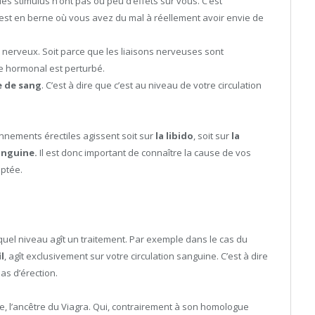
 les stimulus n’ont pas ou peu d’effets sur vous. C’est
 est en berne où vous avez du mal à réellement avoir envie de
nerveux. Soit parce que les liaisons nerveuses sont
e hormonal est perturbé.
e de sang
. C’est à dire que c’est au niveau de votre circulation
onnements érectiles agissent soit sur
la libido
, soit sur
la
anguine.
Il est donc important de connaître la cause de vos
aptée.
 quel niveau agît un traitement. Par exemple dans le cas du
il
, agît exclusivement sur votre circulation sanguine. C’est à dire
as d’érection.
e, l’ancêtre du Viagra. Qui, contrairement à son homologue