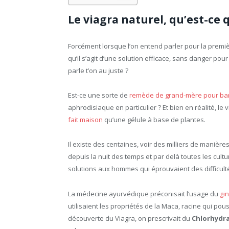
Le viagra naturel, qu’est-ce q
Forcément lorsque l’on entend parler pour la premièr
qu’il s’agit d’une solution efficace, sans danger pou
parle t’on au juste ?
Est-ce une sorte de
remède de grand-mère pour ba
aphrodisiaque en particulier ? Et bien en réalité, le
fait maison
qu’une gélule à base de plantes.
Il existe des centaines, voir des milliers de manière
depuis la nuit des temps et par delà toutes les cult
solutions aux hommes qui éprouvaient des difficult
La médecine ayurvédique préconisait l’usage du
gi
utilisaient les propriétés de la Maca, racine qui pou
découverte du Viagra, on prescrivait du
Chlorhydr