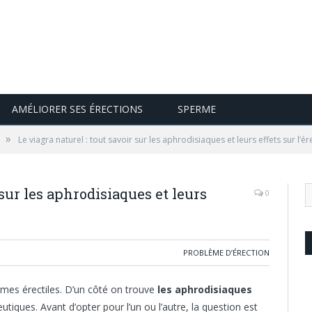
AMÉLIORER SES ÉRECTIONS
SPERME
»
Le viagra naturel : tout savoir sur les aphrodisiaques et leurs effets sur l’ér
 sur les aphrodisiaques et leurs
0
PROBLÈME D’ÉRECTION
lèmes érectiles. D’un côté on trouve
les aphrodisiaques
utiques. Avant d’opter pour l’un ou l’autre, la question est